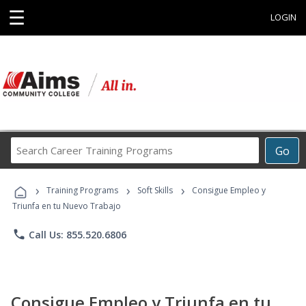
☰
LOGIN
Search
Go
Career
Training
›
›
›
Programs
Training Programs
Soft Skills
Consigue Empleo y
Triunfa en tu Nuevo Trabajo
phone
Call Us: 855.520.6806
Consigue Empleo y Triunfa en tu