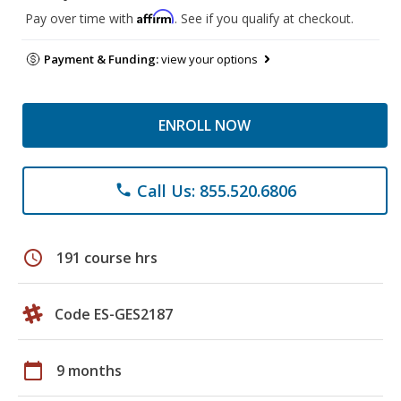
Affirm
Pay over time with
. See if you qualify at checkout.
Payment & Funding:
view your options
ENROLL NOW
Call Us: 855.520.6806
phone
schedule
191 course hrs
Code ES-GES2187
calendar_today
9 months