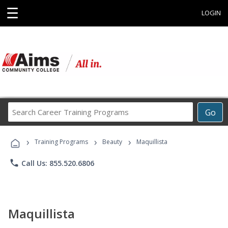
☰
LOGIN
Search
Go
Career
Training
›
›
›
Programs
Training Programs
Beauty
Maquillista
phone
Call Us: 855.520.6806
Maquillista