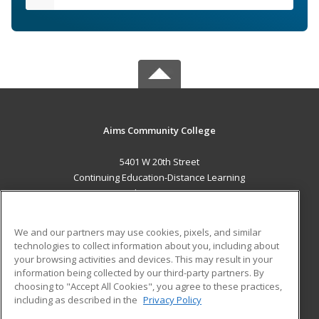
Aims Community College
5401 W 20th Street
Continuing Education-Distance Learning
Greeley, CO 80634 US
MAIN CONTENT
We and our partners may use cookies, pixels, and similar
Career Training
technologies to collect information about you, including about
your browsing activities and devices. This may result in your
information being collected by our third-party partners. By
ADDITIONAL RESOURCES
choosing to "Accept All Cookies", you agree to these practices,
Military
Student Blog
including as described in the
Privacy Policy
Help