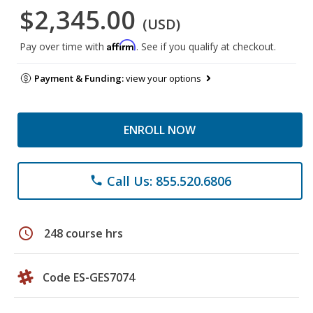
$2,345.00
(USD)
Affirm
Pay over time with
. See if you qualify at checkout.
Payment & Funding:
view your options
ENROLL NOW
Call Us: 855.520.6806
phone
schedule
248 course hrs
Code ES-GES7074