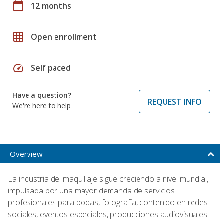
calendar_today
12 months
grid_on
Open enrollment
speed
Self paced
Have a question?
REQUEST INFO
We're here to help
Overview
La industria del maquillaje sigue creciendo a nivel mundial,
impulsada por una mayor demanda de servicios
profesionales para bodas, fotografía, contenido en redes
sociales, eventos especiales, producciones audiovisuales