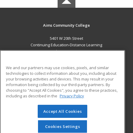
Aims Community College
5401 W 20th Street
Continuing Education-Distance Learning
Greeley, CO 80634 US
MAIN CONTENT
We and our partners may use cookies, pixels, and similar
Career Training
technologies to collect information about you, including about
your browsing activities and devices. This may result in your
information being collected by our third-party partners. By
ADDITIONAL RESOURCES
choosing to "Accept All Cookies", you agree to these practices,
Military
Student Blog
including as described in the
Privacy Policy
Help
Accept All Cookies
© 2026 ed2go, a division of Cengage Learning. All rights
reserved. The material on this site cannot be reproduced or
redistributed unless you have obtained prior written
Cookies Settings
permission from Cengage Learning.
Privacy Policy