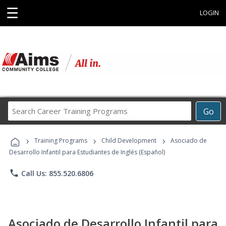
☰
LOGIN
Search
Go
Career
Training
›
›
›
Programs
Training Programs
Child Development
Asociado de
Desarrollo Infantil para Estudiantes de Inglés (Español)
phone
Call Us: 855.520.6806
Asociado de Desarrollo Infantil para