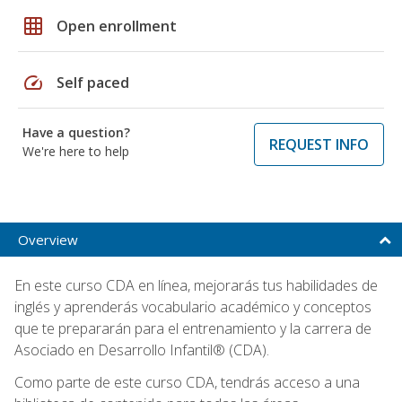
grid_on
Open enrollment
speed
Self paced
Have a question?
REQUEST INFO
We're here to help
Overview
En este curso CDA en línea, mejorarás tus habilidades de
inglés y aprenderás vocabulario académico y conceptos
que te prepararán para el entrenamiento y la carrera de
Asociado en Desarrollo Infantil® (CDA).
Como parte de este curso CDA, tendrás acceso a una