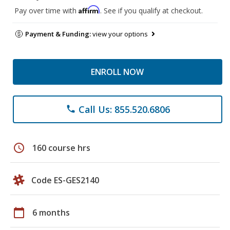
Affirm
Pay over time with
. See if you qualify at checkout.
Payment & Funding:
view your options
ENROLL NOW
Call Us: 855.520.6806
phone
schedule
160 course hrs
Code ES-GES2140
calendar_today
6 months