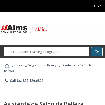
☰
LOGIN
Search
Go
Career
Training
›
›
›
Programs
Training Programs
Beauty
Asistente de Salón de
Belleza
phone
Call Us: 855.520.6806
Asistente de Salón de Belleza