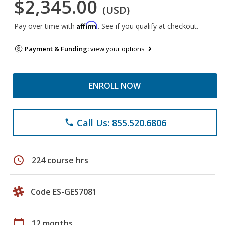
$2,345.00
(USD)
Affirm
Pay over time with
. See if you qualify at checkout.
Payment & Funding:
view your options
ENROLL NOW
Call Us: 855.520.6806
phone
schedule
224 course hrs
Code ES-GES7081
calendar_today
12 months