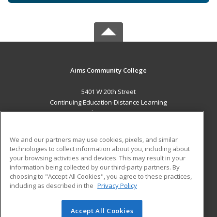
Aims Community College
5401 W 20th Street
Continuing Education-Distance Learning
Greeley, CO 80634 US
MAIN CONTENT
We and our partners may use cookies, pixels, and similar
Career Training
technologies to collect information about you, including about
your browsing activities and devices. This may result in your
information being collected by our third-party partners. By
ADDITIONAL RESOURCES
choosing to "Accept All Cookies", you agree to these practices,
Military
Student Blog
including as described in the
Privacy Policy
Help
Accept All Cookies
© 2026 ed2go, a division of Cengage Learning. All rights