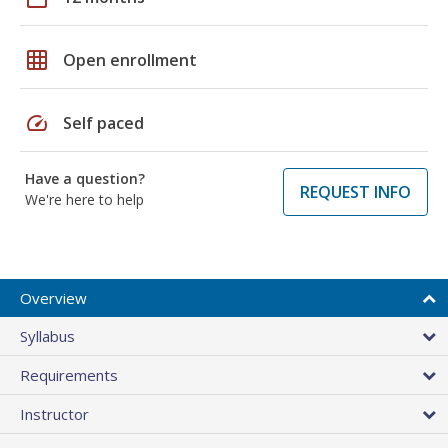
grid_on
Open enrollment
speed
Self paced
Have a question?
REQUEST INFO
We're here to help
Overview
Syllabus
Requirements
Instructor