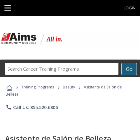
☰
LOGIN
Search
Go
Career
Training
›
›
›
Programs
Training Programs
Beauty
Asistente de Salón de
Belleza
phone
Call Us: 855.520.6806
Asistente de Salón de Belleza