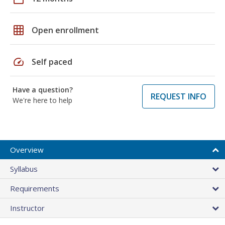
grid_on
Open enrollment
speed
Self paced
Have a question?
REQUEST INFO
We're here to help
Overview
Syllabus
Requirements
Instructor