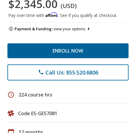
$2,345.00
(USD)
Affirm
Pay over time with
. See if you qualify at checkout.
Payment & Funding:
view your options
ENROLL NOW
Call Us: 855.520.6806
phone
schedule
224 course hrs
Code ES-GES7081
calendar_today
12 months