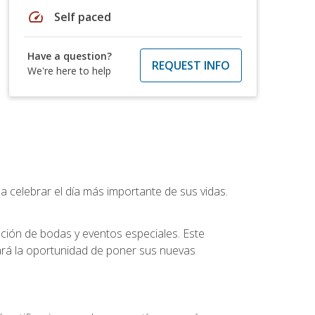
speed
Self paced
Have a question?
REQUEST INFO
We're here to help
a celebrar el día más importante de sus vidas.
ución de bodas y eventos especiales. Este
dará la oportunidad de poner sus nuevas