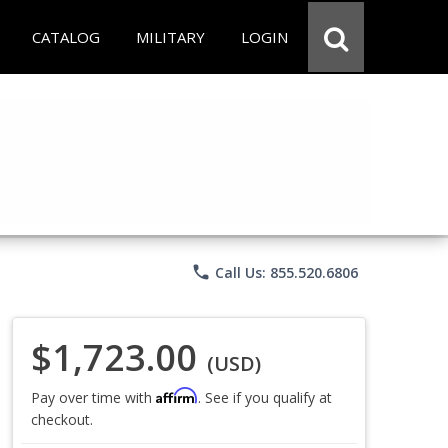
CATALOG
MILITARY
LOGIN
phone
Call Us: 855.520.6806
$1,723.00
(USD)
Affirm
Pay over time with
. See if you qualify at
checkout.