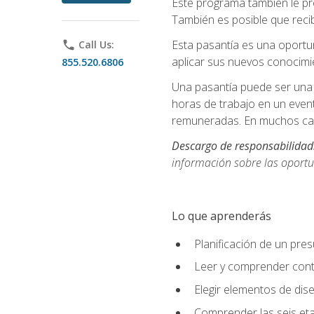
Este programa también le pr
También es posible que recib
Esta pasantía es una oportun
phone
Call Us:
aplicar sus nuevos conocimi
855.520.6806
Una pasantía puede ser una 
horas de trabajo en un even
remuneradas. En muchos cas
Descargo de responsabilidad
información sobre las oportu
Lo que aprenderás
Planificación de un pre
Leer y comprender cont
Elegir elementos de diseñ
Comprender las seis eta