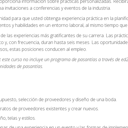
oporciona información sobre prácticas personalizadas. Recibirá
a invitaciones a conferencias y eventos de la industria.
idad para que usted obtenga experiencia práctica en la planifi
entos y habilidades en un entorno laboral, al mismo tiempo qu
de las experiencias más gratificantes de su carrera. Las práct
to y, con frecuencia, duran hasta seis meses. Las oportunida
os, estas posiciones conducen al empleo.
:
este curso no incluye un programa de pasantías a través de ed2
nidades de pasantías.
supuesto, selección de proveedores y diseño de una boda.
ratos de proveedores existentes y crear nuevos.
o, telas y estilos.
pas de una experiencia en un evento y las formas de implement