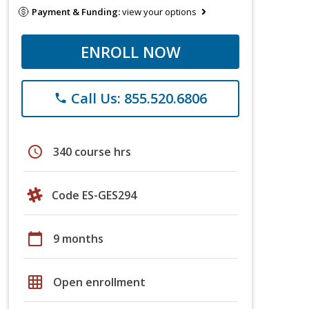
Payment & Funding:
view your options
ENROLL NOW
Call Us: 855.520.6806
phone
schedule
340 course hrs
Code ES-GES294
calendar_today
9 months
grid_on
Open enrollment