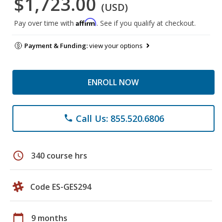
$1,723.00
(USD)
Affirm
Pay over time with
. See if you qualify at checkout.
Payment & Funding:
view your options
ENROLL NOW
Call Us: 855.520.6806
phone
schedule
340 course hrs
Code ES-GES294
calendar_today
9 months