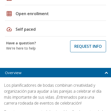
grid_on
Open enrollment
speed
Self paced
Have a question?
REQUEST INFO
We're here to help
Overview
Los planificadores de bodas combinan creatividad y
organización para ayudar a las parejas a celebrar el día
más importante de sus vidas. ¡Entrenados para una
carrera rodeada de eventos de celebración!