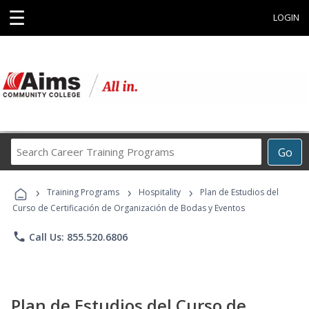
☰
LOGIN
Search
Go
Career
Training
›
›
›
Programs
Training Programs
Hospitality
Plan de Estudios del
Curso de Certificación de Organización de Bodas y Eventos
phone
Call Us: 855.520.6806
Plan de Estudios del Curso de